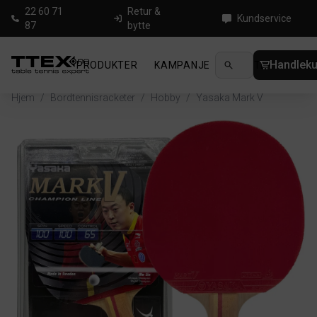
22 60 71
Retur &
Kundservice
87
bytte
Handleku
PRODUKTER
KAMPANJE
NYHETER
GUID
Hjem
/
Bordtennisracketer
/
Hobby
/
Yasaka Mark V