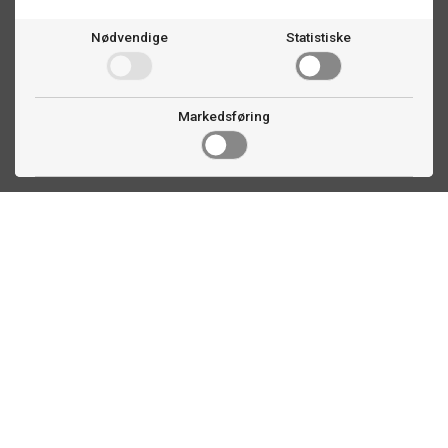
Nødvendige
Statistiske
Markedsføring
Kontakt oss
Faldalsveien 363
1900 Fetsund, NO
22 60 71 87
info@ttex.no