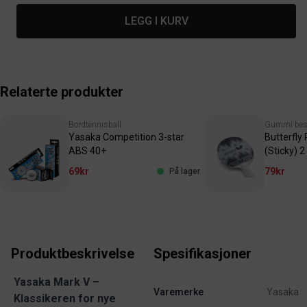
LEGG I KURV
Relaterte produkter
Bordtennisball
Gummi besk
Yasaka Competition 3-star
Butterfly 
ABS 40+
(Sticky) 2
69kr
79kr
På lager
Produktbeskrivelse
Spesifikasjoner
Yasaka Mark V –
Varemerke
Yasaka
Klassikeren for nye