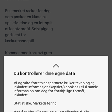
Et utmerket racket for deg
som ønsker en klassisk
spillefølelse og en lettspilt
offensiv profil. Selvfølgelig
godkjent for
konkurransespill.
Kommer med konkavt grep.
Du kontrollerer dine egne data
Vi og våre forretningspartnere bruker teknologier,
inkludert informasjonskapsler/«cookies» til å samle
informasjon om deg for forskjellige formål,
inkludert:
Statistiske
Markedsføring