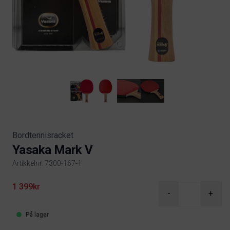
Bordtennisracket
Yasaka Mark V
Artikkelnr. 7300-167-1
Product information
1 399kr
-
+
På lager