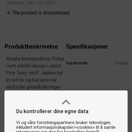
Artikkelnr. 7401-101-028-D
Product information
The product is discontinued
Produktbeskrivelse
Spesifikasjoner
Yasaka treningsdress Pollux
Varemerke
Yasaka
i nytt slimfit-design i varmt
Poly Terry-stoff. Jakken har
et rett liv og buksene har
skråstilte glidelåsåpninger.
Du kontrollerer dine egne data
Vi og våre forretningspartnere bruker teknologier,
inkludert informasjonskapsler/«cookies» til å samle