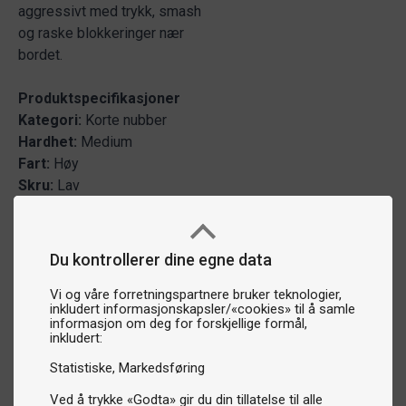
aggressivt med trykk, smash
og raske blokkeringer nær
bordet.
Produktspecifikasjoner
Kategori:
Korte nubber
Hardhet:
Medium
Fart:
Høy
Skru:
Lav
Du kontrollerer dine egne data
Vi og våre forretningspartnere bruker teknologier,
inkludert informasjonskapsler/«cookies» til å samle
informasjon om deg for forskjellige formål,
inkludert:
Statistiske
Markedsføring
Ved å trykke «Godta» gir du din tillatelse til alle