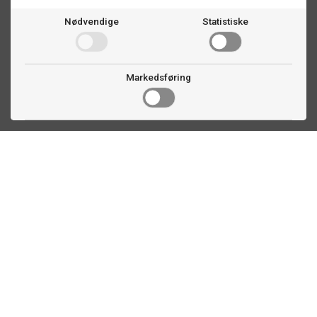
Nødvendige
Statistiske
Markedsføring
Kontakt oss
Faldalsveien 363
1900 Fetsund, NO
22 60 71 87
info@ttex.no