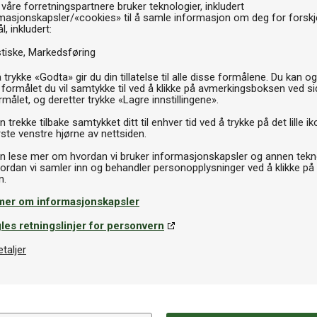
 våre forretningspartnere bruker teknologier, inkludert
masjonskapsler/«cookies» til å samle informasjon om deg for forskje
l, inkludert:
stiske
Markedsføring
 trykke «Godta» gir du din tillatelse til alle disse formålene. Du kan o
 formålet du vil samtykke til ved å klikke på avmerkingsboksen ved s
rmålet, og deretter trykke «Lagre innstillingene».
 trekke tilbake samtykket ditt til enhver tid ved å trykke på det lille ik
ste venstre hjørne av nettsiden.
n lese mer om hvordan vi bruker informasjonskapsler og annen tekno
ordan vi samler inn og behandler personopplysninger ved å klikke på
mer om informasjonskapsler
les retningslinjer for personvern
etaljer
Spesifikasjoner