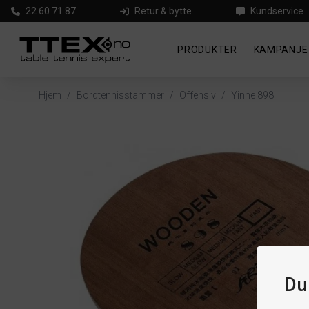
22 60 71 87
Retur & bytte
Kundservice
PRODUKTER
KAMPANJE
Hjem
/
Bordtennisstammer
/
Offensiv
/
Yinhe 898
Du