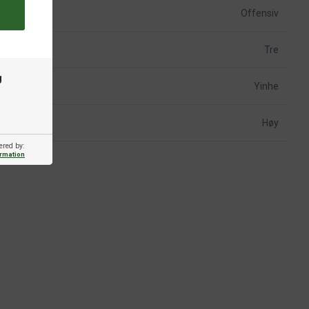
Offensiv
Tre
g
Yinhe
Høy
ered by:
ormation