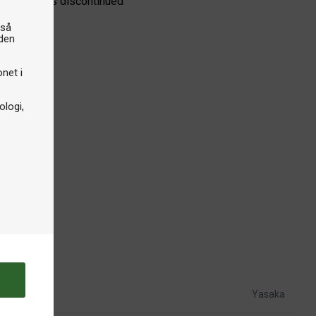
e product is discontinued
gså
iden
onet i
logi,
Yasaka