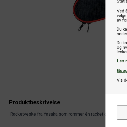
Stati
Ved å
velge
av fo
Du kan
neder
Du ka
og hv
Les 
Goog
Vis d
Produktbeskrivelse
Racketveske fra Yasaka som rommer én racket og komme