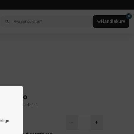
0
Handlekurv
tfuteral
aka Solo
kelnr. 7401-009-451-4
ct information
llige
-
+