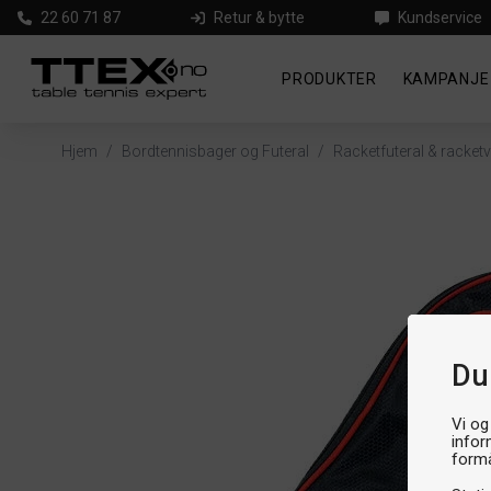
22 60 71 87
Retur & bytte
Kundservice
PRODUKTER
KAMPANJE
Hjem
/
Bordtennisbager og Futeral
/
Racketfuteral & racket
Du
Vi og
infor
formå