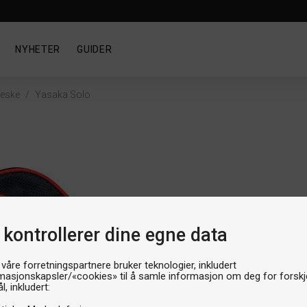
NYHETER
GUIDER
veske
/
Yasaka Solo
Racke
Yas
 kontrollerer dine egne data
Artik
 våre forretningspartnere bruker teknologier, inkludert
Produ
masjonskapsler/«cookies» til å samle informasjon om deg for forskje
l, inkludert: