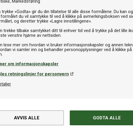
Th
stiske
Markedsføring
 trykke «Godta» gir du din tillatelse til alle disse formålene. Du kan o
 formålet du vil samtykke til ved å klikke på avmerkingsboksen ved s
rmålet, og deretter trykke «Lagre innstillingene».
 trekke tilbake samtykket ditt til enhver tid ved å trykke på det lille ik
ste venstre hjørne av nettsiden.
n lese mer om hvordan vi bruker informasjonskapsler og annen tekno
ordan vi samler inn og behandler personopplysninger ved å klikke på
mer om informasjonskapsler
les retningslinjer for personvern
etaljer
Spesifikasjoner
AVVIS ALLE
GODTA ALLE
r med ballomme.
Varemerke