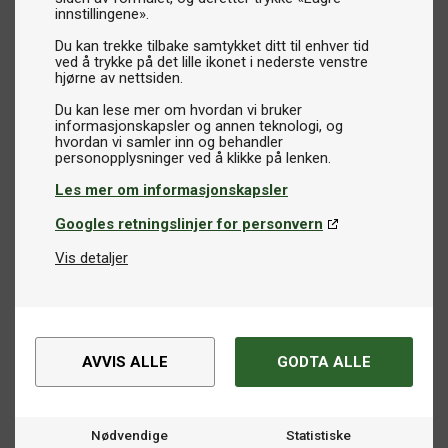
Ballhåver:
Gjør det enkelt å samle opp baller under trening.
innstillingene».
Dommerstativer:
Perfekt for konkurranser og organiserte
Du kan trekke tilbake samtykket ditt til enhver tid
kamper.
ved å trykke på det lille ikonet i nederste venstre
hjørne av nettsiden.
Ledende merker og høy kvalitet
Du kan lese mer om hvordan vi bruker
informasjonskapsler og annen teknologi, og
Vi tilbyr tilbehør fra de mest anerkjente merkene på
hvordan vi samler inn og behandler
markedet, inkludert
Butterfly
,
Stiga
,
Yasaka
,
Donic
,
Xiom
,
Cornilleau
og flere. Du kan være trygg på å finne produkter
Les mer om informasjonskapsler
av høy kvalitet som oppfyller dine krav og behov.
Googles retningslinjer for personvern
Finn riktig tilbehør til bordtennis
Vis detaljer
Utforsk vårt utvalg av bordtennistilbehør og oppdag
hvordan riktig utstyr kan utgjøre en stor forskjell, både for
racketen din og spillemiljøet ditt. Hos oss finner du alt du
trenger for å ta vare på utstyret ditt og forbedre
AVVIS ALLE
GODTA ALLE
spillopplevelsen din!
Nødvendige
Statistiske