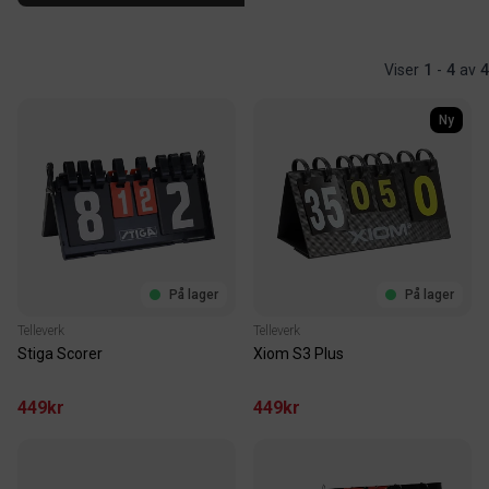
Viser
1
-
4
av
4
Ny
På lager
På lager
Telleverk
Telleverk
Stiga Scorer
Xiom S3 Plus
449kr
449kr