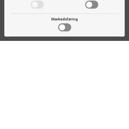
Markedsføring
Kontakt oss
Faldalsveien 363
1900 Fetsund, NO
22 60 71 87
info@ttex.no
Kundeservice