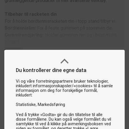
grunnleggende produkter til mer avanserte verktøy.
Tilbehør til racketen din
For å holde bordtennisracketen din i topp stand tilbyr vi:
Bordtennislim:
For å feste gummien på stommen din.
Gummirengjøring:
Holder gummien ren og i best mulig
tilstand.
Gummibeskyttelse:
Beskytter gummien mot støv og
Les mer
slitasje.
Kantbånd:
Beskytter kanten på stommen og gir racketen et
pent utseende.
Du kontrollerer dine egne data
Vi og våre forretningspartnere bruker teknologier,
Tilbehør til bordtennisbordet og treningsmiljøet
inkludert informasjonskapsler/«cookies» til å samle
Vi tilbyr også tilbehør som gjør trening og konkurranse
informasjon om deg for forskjellige formål,
inkludert:
enklere:
Barrierer:
Avgrenser spilleområdet og holder ballene
Statistiske
Markedsføring
innenfor.
Ved å trykke «Godta» gir du din tillatelse til alle
Bordtrekk:
Beskytter bordet mot støv, smuss og slitasje
disse formålene. Du kan også velge formålet du vil
samtykke til ved å klikke på avmerkingsboksen ved
når det ikke er i bruk.
siden av formålet, og deretter trykke «Lagre