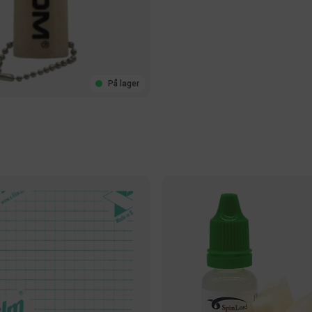
På lager
e