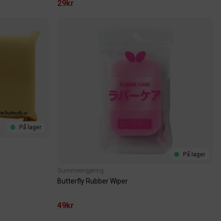
29kr
På lager
På lager
Gummirengjøring
Butterfly Rubber Wiper
49kr