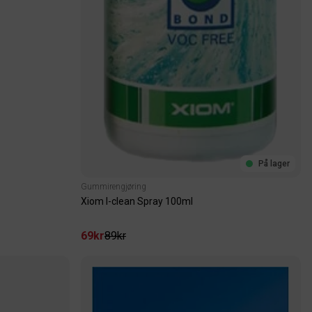
På lager
Gummirengjøring
Xiom I-clean Spray 100ml
69kr
89kr