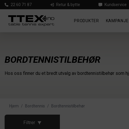
22 60 71 87
Retur & bytte
Kundservice
PRODUKTER
KAMPANJE
BORDTENNISTILBEHØR
Hos oss finner du et bredt utvalg av bordtennistilbehør som hje
Hjem
/
Bordtennis
/
Bordtennistilbehør
Filtrer