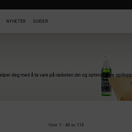
NYHETER
GUIDER
lper deg med å ta vare på racketen din og optimalisere spillopplev
Viser
1
-
40
av
115