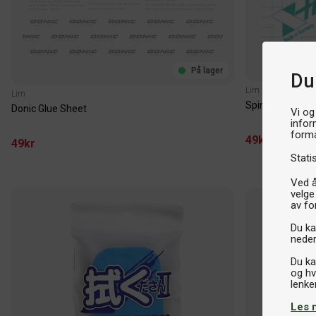
På lager
Du
Lim
Lim
SpinLord Glues
Donic Glue Sheet
Vi og
infor
formå
49kr
49kr
Stati
Ved å
velge
av fo
Du kan
neder
Du ka
og hv
Les 