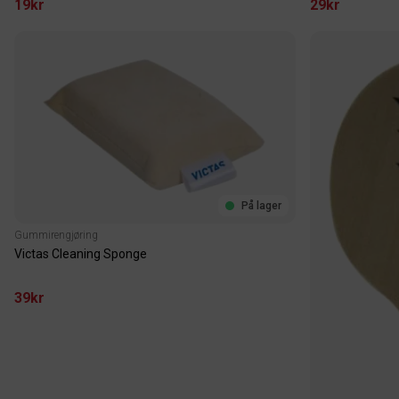
19kr
29kr
På lager
Gummirengjøring
Victas Cleaning Sponge
39kr