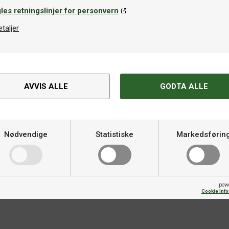
les retningslinjer for personvern
etaljer
Gummi beskyttelse
På lager
Stiga Rubber Protector Single Pac
AVVIS ALLE
GODTA ALLE
ix 20ml
69kr
Nødvendige
Statistiske
Markedsførin
pow
Cookie Inf