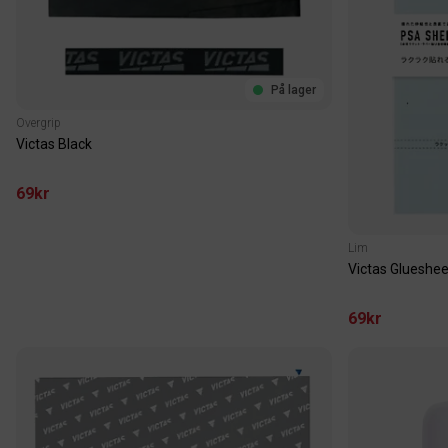
På lager
Overgrip
Victas Black
69kr
Lim
Victas Glueshee
69kr