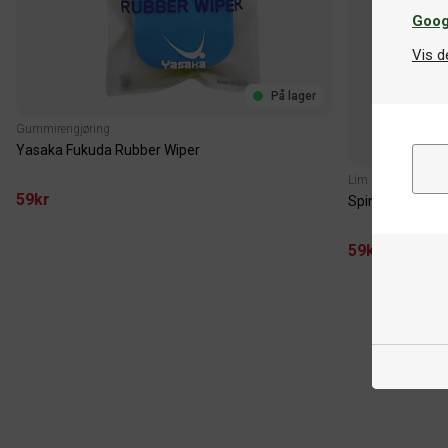
Goog
Vis d
På lager
Gummirengjøring
Yasaka Fukuda Rubber Wiper
Lim
59kr
SpinLord Fast F
59kr