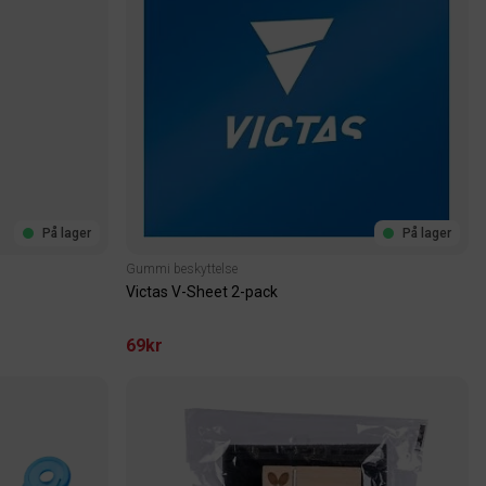
På lager
På lager
Gummi beskyttelse
Victas V-Sheet 2-pack
69kr