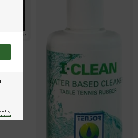
På lager
k
g
ered by:
ormation