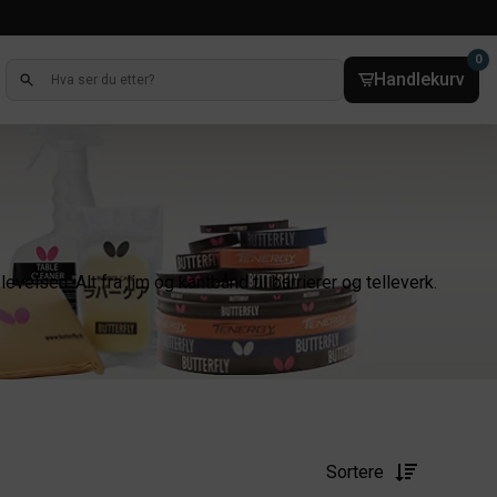
0
Handlekurv
elsen. Alt fra lim og kantbånd til barrierer og telleverk.
Sortere