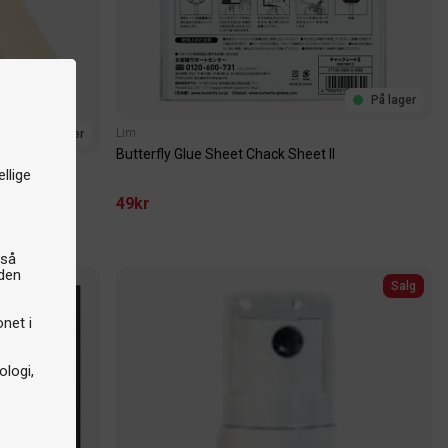
På lager
Lim
På lager
Butterfly Glue Sheet Chack Sheet II
llige
49kr
gså
iden
Salg
onet i
logi,