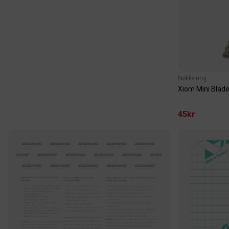
Nøkkelring
Xiom Mini Blad
45kr