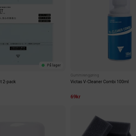
På lager
Gummirengjøring
t 2-pack
Victas V-Cleaner Combi 100ml
69kr