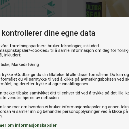
På lager
 kontrollerer dine egne data
heet
 våre forretningspartnere bruker teknologier, inkludert
Lakk
masjonskapsler/«cookies» til å samle informasjon om deg for forskje
SpinLord Ultra Seal 20ml
l, inkludert:
stiske
Markedsføring
49kr
 trykke «Godta» gir du din tillatelse til alle disse formålene. Du kan o
 formålet du vil samtykke til ved å klikke på avmerkingsboksen ved s
rmålet, og deretter trykke «Lagre innstillingene».
 trekke tilbake samtykket ditt til enhver tid ved å trykke på det lille ik
ste venstre hjørne av nettsiden.
n lese mer om hvordan vi bruker informasjonskapsler og annen tekno
ordan vi samler inn og behandler personopplysninger ved å klikke på
mer om informasjonskapsler