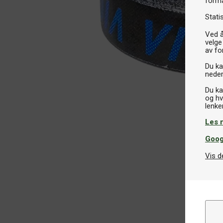
formå
Stati
Ved å
velge
av fo
Du kan
neder
Du ka
og hv
Les 
Goog
Vis d