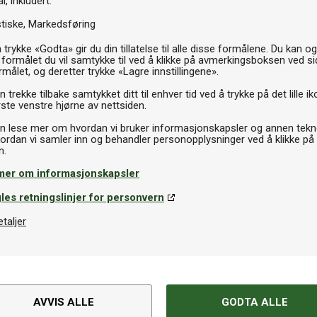
l, inkludert:
stiske
Markedsføring
89kr
 trykke «Godta» gir du din tillatelse til alle disse formålene. Du kan o
 formålet du vil samtykke til ved å klikke på avmerkingsboksen ved s
rmålet, og deretter trykke «Lagre innstillingene».
P
 trekke tilbake samtykket ditt til enhver tid ved å trykke på det lille ik
ste venstre hjørne av nettsiden.
n lese mer om hvordan vi bruker informasjonskapsler og annen tekno
ordan vi samler inn og behandler personopplysninger ved å klikke på
mer om informasjonskapsler
les retningslinjer for personvern
etaljer
AVVIS ALLE
GODTA ALLE