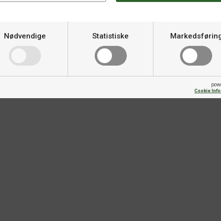
Spesifikasjoner
Nødvendige
Statistiske
Markedsførin
Varemerke
pow
Cookie Inf