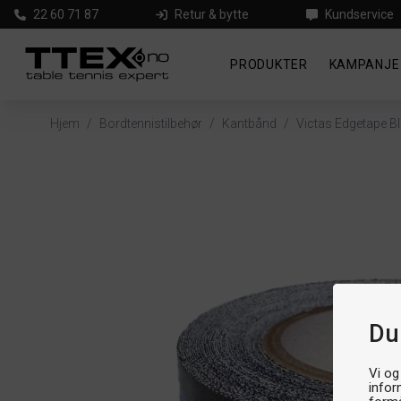
22 60 71 87
Retur & bytte
Kundservice
PRODUKTER
KAMPANJE
Hjem
/
Bordtennistilbehør
/
Kantbånd
/
Victas Edgetape B
Du
Vi og
infor