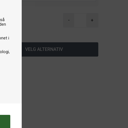
gså
-
+
iden
å lager
onet i
VELG ALTERNATIV
logi,