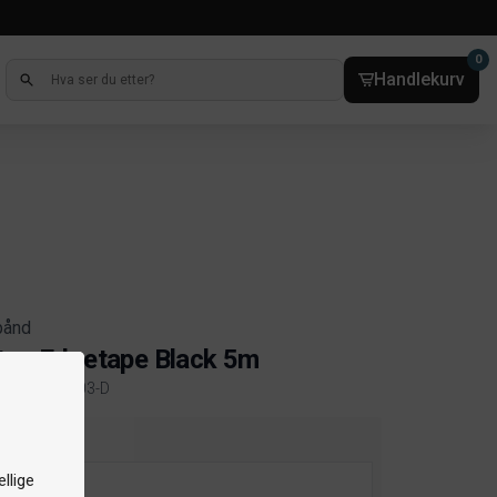
0
Handlekurv
bånd
tas Edgetape Black 5m
kelnr. 8000-903-D
ct information
dde
llige