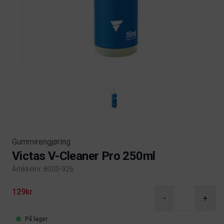
Gummirengjøring
Victas V-Cleaner Pro 250ml
Artikkelnr. 8000-926
Product information
129kr
-
+
På lager