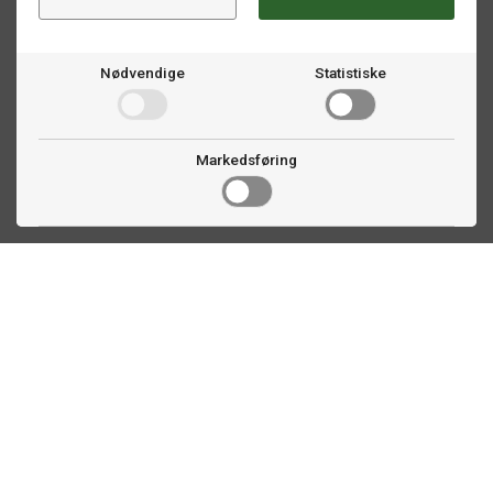
Nødvendige
Statistiske
Markedsføring
Kontakt oss
Faldalsveien 363
1900 Fetsund, NO
22 60 71 87
info@ttex.no