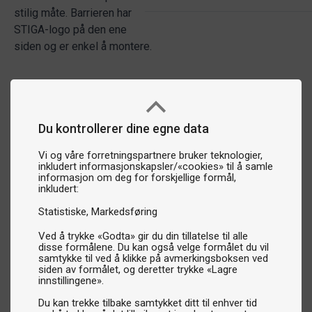
stilig måte. Barrieren har
STIGA-logo på den ene
siden og er enkel å montere.
Du kontrollerer dine egne data
Vi og våre forretningspartnere bruker teknologier,
inkludert informasjonskapsler/«cookies» til å samle
informasjon om deg for forskjellige formål,
inkludert:
Statistiske
Markedsføring
Ved å trykke «Godta» gir du din tillatelse til alle
disse formålene. Du kan også velge formålet du vil
samtykke til ved å klikke på avmerkingsboksen ved
siden av formålet, og deretter trykke «Lagre
innstillingene».
Du kan trekke tilbake samtykket ditt til enhver tid