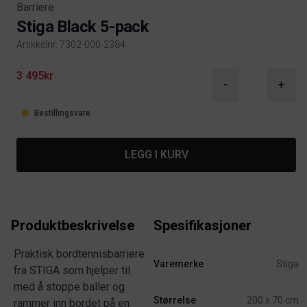
Barriere
Stiga Black 5-pack
Artikkelnr. 7302-000-2384
Product information
3 495kr
-
+
Bestillingsvare
LEGG I KURV
Produktbeskrivelse
Spesifikasjoner
Praktisk bordtennisbarriere
Varemerke
Stiga
fra STIGA som hjelper til
med å stoppe baller og
Størrelse
200 x 70 cm
rammer inn bordet på en