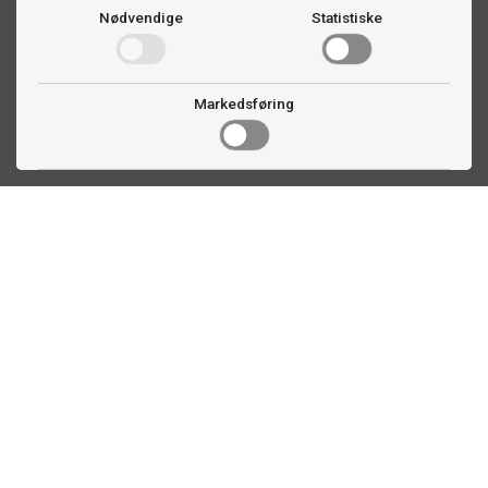
Nødvendige
Statistiske
Markedsføring
Kontakt oss
Faldalsveien 363
1900 Fetsund, NO
22 60 71 87
info@ttex.no
Kundeservice