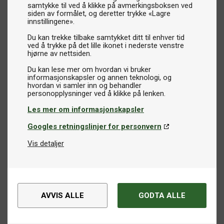
samtykke til ved å klikke på avmerkingsboksen ved
når det ikke er i bruk.
siden av formålet, og deretter trykke «Lagre
Ballhåver:
Gjør det enkelt å samle opp baller under trening.
innstillingene».
Dommerstativer:
Perfekt for konkurranser og organiserte
Du kan trekke tilbake samtykket ditt til enhver tid
kamper.
ved å trykke på det lille ikonet i nederste venstre
hjørne av nettsiden.
Ledende merker og høy kvalitet
Du kan lese mer om hvordan vi bruker
informasjonskapsler og annen teknologi, og
Vi tilbyr tilbehør fra de mest anerkjente merkene på
hvordan vi samler inn og behandler
markedet, inkludert
Butterfly
,
Stiga
,
Yasaka
,
Donic
,
Xiom
,
Cornilleau
og flere. Du kan være trygg på å finne produkter
Les mer om informasjonskapsler
av høy kvalitet som oppfyller dine krav og behov.
Googles retningslinjer for personvern
Finn riktig tilbehør til bordtennis
Vis detaljer
Utforsk vårt utvalg av bordtennistilbehør og oppdag
hvordan riktig utstyr kan utgjøre en stor forskjell, både for
racketen din og spillemiljøet ditt. Hos oss finner du alt du
trenger for å ta vare på utstyret ditt og forbedre
AVVIS ALLE
GODTA ALLE
spillopplevelsen din!